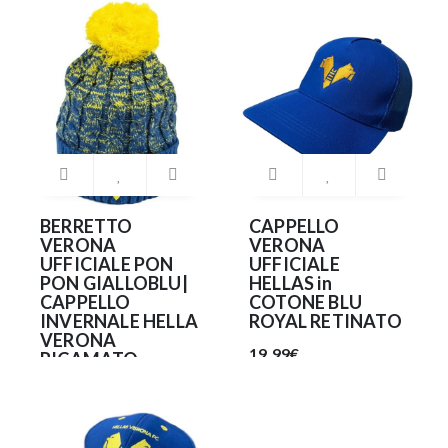
19.90€
BERRETTO
CAPPELLO
VERONA
VERONA
UFFICIALE PON
UFFICIALE
PON GIALLOBLU|
HELLAS in
CAPPELLO
COTONE BLU
INVERNALE HELLA
ROYAL RETINATO
VERONA
19.99€
RICAMATO
22.90€