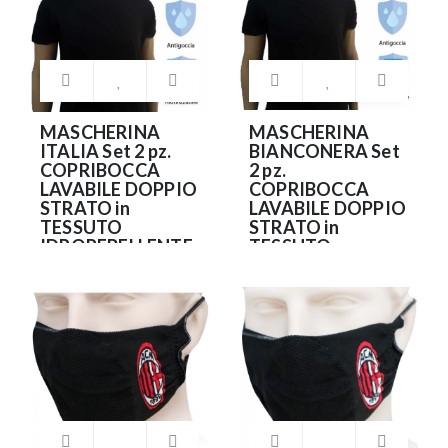
MASCHERINA
MASCHERINA
ITALIA Set 2 pz.
BIANCONERA Set
COPRIBOCCA
2 pz.
LAVABILE DOPPIO
COPRIBOCCA
STRATO in
LAVABILE DOPPIO
TESSUTO
STRATO in
IDROREPELLENTE
TESSUTO
e
IDROREPELLENTE
ANTIBATTERICO
e
(NO DPI)
ANTIBATTERICO
(NO DPI)
9.90€
9.90€