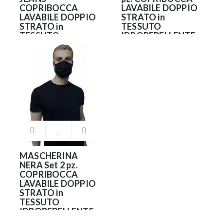
COPRIBOCCA
LAVABILE DOPPIO
LAVABILE DOPPIO
STRATO in
STRATO in
TESSUTO
TESSUTO
IDROREPELLENTE
IDROREPELLENTE
e
e
ANTIBATTERICO
ANTIBATTERICO
(NO DPI)
(NO DPI)
9.90€
9.90€
MASCHERINA
NERA Set 2 pz.
COPRIBOCCA
LAVABILE DOPPIO
STRATO in
TESSUTO
IDROREPELLENTE