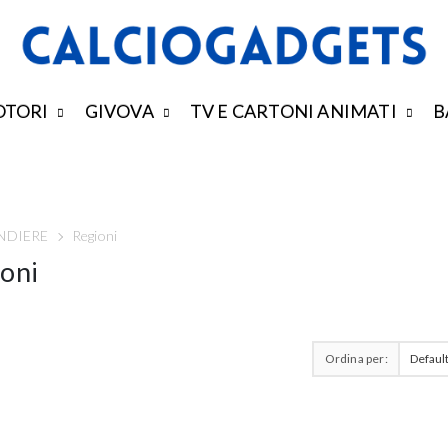
TORI
GIVOVA
TV E CARTONI ANIMATI
B
NDIERE
Regioni
oni
Ordina per: