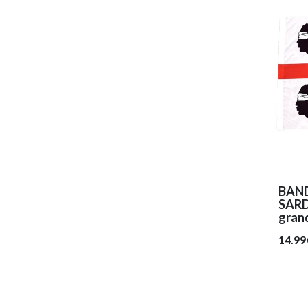
BAND
SAR
grand
14.99