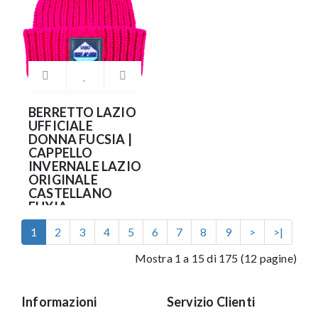
BERRETTO LAZIO
UFFICIALE
DONNA FUCSIA |
CAPPELLO
INVERNALE LAZIO
ORIGINALE
CASTELLANO
FUXIA
35.90€
1
2
3
4
5
6
7
8
9
>
>|
Mostra 1 a 15 di 175 (12 pagine)
Informazioni
Servizio Clienti