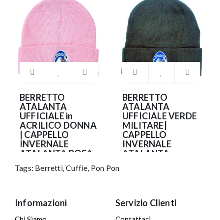
BERRETTO
BERRETTO
ATALANTA
ATALANTA
UFFICIALE in
UFFICIALE VERDE
ACRILICO DONNA
MILITARE|
| CAPPELLO
CAPPELLO
INVERNALE
INVERNALE
ATALANTA ROSA
ATALANTA
RICAMATO
Tags:
Berretti
,
Cuffie
,
Pon Pon
20.90€
20.90€
Informazioni
Servizio Clienti
Chi Siamo
Contattaci