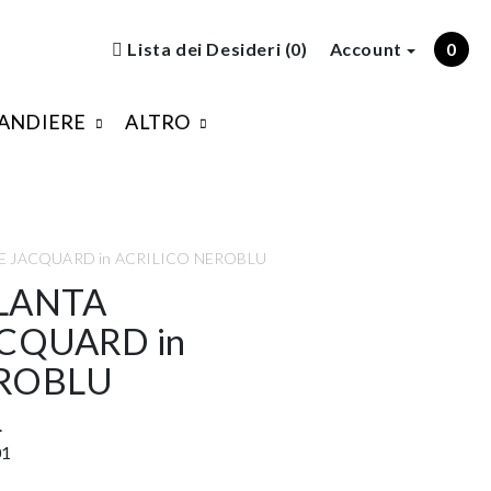
Lista dei Desideri (0)
Account
0
ANDIERE
ALTRO
LE JACQUARD in ACRILICO NEROBLU
ALANTA
ACQUARD in
EROBLU
.
01