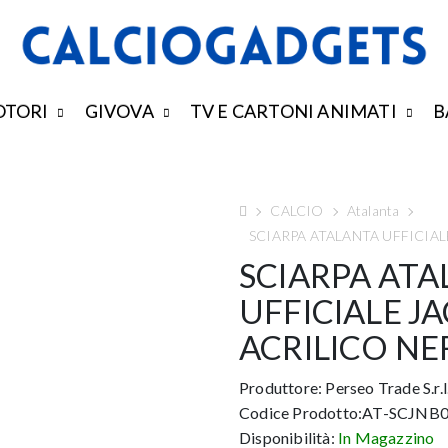
TORI
GIVOVA
TV E CARTONI ANIMATI
B
CALCIO
Atalanta
SCIARPA ATALANTA UFFICIA
SCIARPA AT
UFFICIALE J
ACRILICO N
Produttore:
Perseo Trade S.r.l
Codice Prodotto:AT-SCJNB
Disponibilità:
In Magazzino