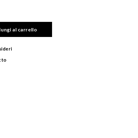
ungi al carrello
sideri
tto