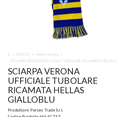
CALCIO
Hellas Verona
SCIARPA VERONA UFFICIALE TUBOLARE RICAMATA HELLAS 
SCIARPA VERONA
UFFICIALE TUBOLARE
RICAMATA HELLAS
GIALLOBLU
Produttore:
Perseo Trade S.r.l.
Codice Prodotto:HV-SCTST