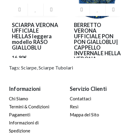
SCIARPA VERONA
BERRETTO
UFFICIALE
VERONA
HELLAS leggera
UFFICIALE PON
modello RASO
PON GIALLOBLU|
GIALLOBLU
CAPPELLO
INVERNALE HELLA
16.90€
VERONA
RICAMATO
Tags:
Sciarpe
,
Sciarpe Tubolari
22.90€
Informazioni
Servizio Clienti
Chi Siamo
Contattaci
Termini & Condizioni
Resi
Pagamenti
Mappa del Sito
Informazioni di
Spedizione