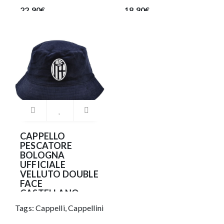
22.90€
18.90€
CAPPELLO
PESCATORE
BOLOGNA
UFFICIALE
VELLUTO DOUBLE
FACE
CASTELLANO
Tags:
Cappelli
,
Cappellini
36.90€