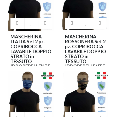
MASCHERINA
MASCHERINA
ITALIA Set 2 pz.
ROSSONERA Set 2
COPRIBOCCA
pz. COPRIBOCCA
LAVABILE DOPPIO
LAVABILE DOPPIO
STRATO in
STRATO in
TESSUTO
TESSUTO
IDROREPELLENTE
IDROREPELLENTE
e
e
ANTIBATTERICO
ANTIBATTERICO
(NO DPI)
(NO DPI)
9.90€
9.90€