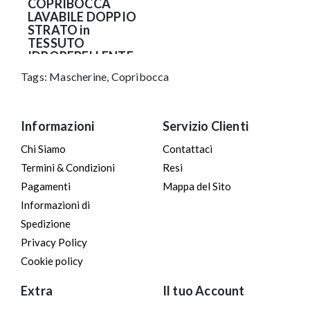
COPRIBOCCA
LAVABILE DOPPIO
STRATO in
TESSUTO
IDROREPELLENTE
e
Tags:
Mascherine
,
Copribocca
ANTIBATTERICO
(NO DPI)
9.90€
Informazioni
Servizio Clienti
Chi Siamo
Contattaci
Termini & Condizioni
Resi
Pagamenti
Mappa del Sito
Informazioni di
Spedizione
Privacy Policy
Cookie policy
Extra
Il tuo Account