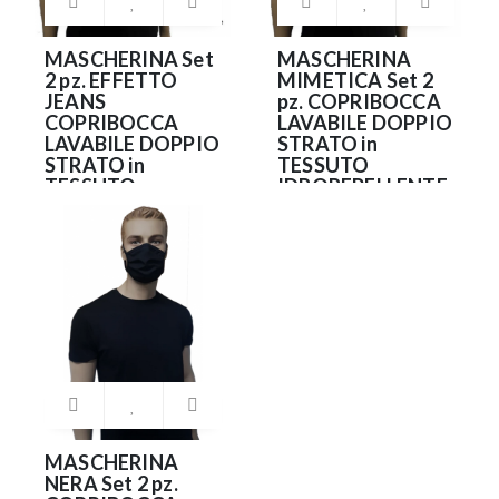
MASCHERINA Set
MASCHERINA
2 pz. EFFETTO
MIMETICA Set 2
JEANS
pz. COPRIBOCCA
COPRIBOCCA
LAVABILE DOPPIO
LAVABILE DOPPIO
STRATO in
STRATO in
TESSUTO
TESSUTO
IDROREPELLENTE
IDROREPELLENTE
e
e
ANTIBATTERICO
ANTIBATTERICO
(NO DPI)
(NO DPI)
9.90€
9.90€
MASCHERINA
NERA Set 2 pz.