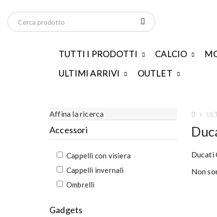
TUTTI I PRODOTTI
CALCIO
MO
ULTIMI ARRIVI
OUTLET
Affina la ricerca
UL
Duca
Accessori
Ducati
Cappelli con visiera
Cappelli invernali
Non son
Ombrelli
Gadgets