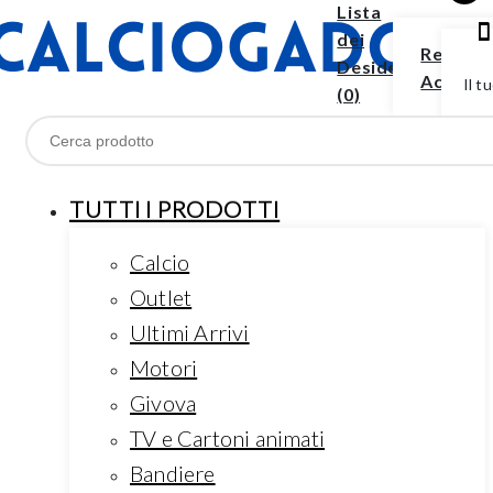
Lista
dei
Registr
Desideri
Access
Il t
(0)
TUTTI I PRODOTTI
Calcio
Outlet
Ultimi Arrivi
Motori
Givova
TV e Cartoni animati
Bandiere