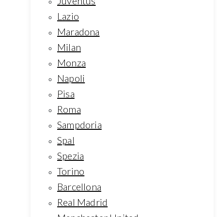
Juventus
Lazio
Maradona
Milan
Monza
Napoli
Pisa
Roma
Sampdoria
Spal
Spezia
Torino
Barcellona
Real Madrid